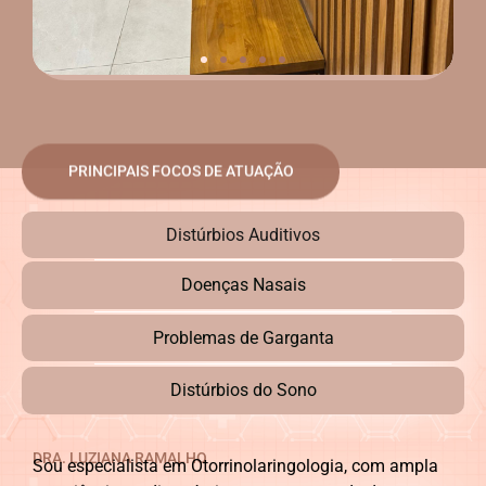
PRINCIPAIS FOCOS DE ATUAÇÃO
Distúrbios Auditivos
Doenças Nasais
Problemas de Garganta
Distúrbios do Sono
DRA. LUZIANA RAMALHO
Sou especialista em Otorrinolaringologia, com ampla