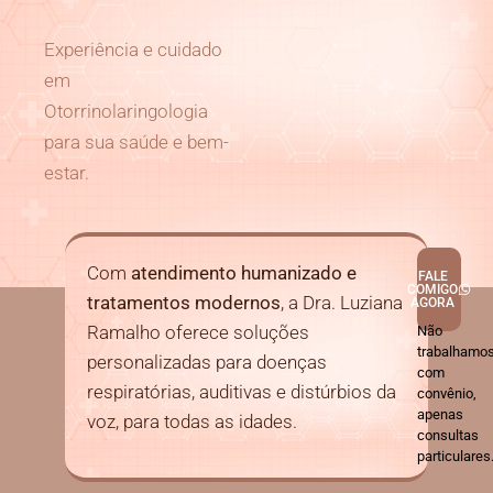
Experiência e cuidado
em
Otorrinolaringologia
para sua saúde e bem-
estar.
Com
atendimento humanizado e
FALE
COMIGO
tratamentos modernos
, a Dra. Luziana
AGORA
Ramalho oferece soluções
Não
trabalhamo
personalizadas para doenças
com
respiratórias, auditivas e distúrbios da
convênio,
apenas
voz, para todas as idades.
consultas
particulares