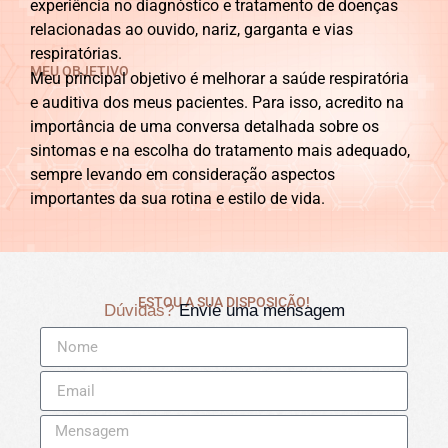
experiência no diagnóstico e tratamento de doenças
relacionadas ao ouvido, nariz, garganta e vias
respiratórias.
MEU OBJETIVO
Meu principal objetivo é melhorar a saúde respiratória
e auditiva dos meus pacientes. Para isso, acredito na
importância de uma conversa detalhada sobre os
sintomas e na escolha do tratamento mais adequado,
sempre levando em consideração aspectos
importantes da sua rotina e estilo de vida.
ESTOU A SUA DISPOSIÇÃO!
Dúvidas?
Envie uma mensagem