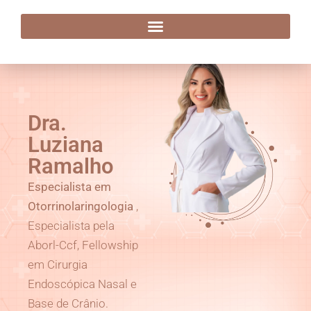
Dra. Luziana Ramalho
Dra.
Luziana
Ramalho
Especialista em
Otorrinolaringologia
,
Especialista pela
Aborl-Ccf, Fellowship
em Cirurgia
Endoscópica Nasal e
Base de Crânio.