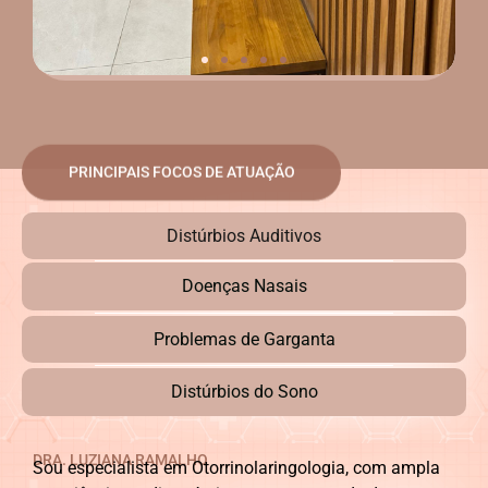
PRINCIPAIS FOCOS DE ATUAÇÃO
Distúrbios Auditivos
Doenças Nasais
Problemas de Garganta
Distúrbios do Sono
DRA. LUZIANA RAMALHO
Sou especialista em Otorrinolaringologia, com ampla