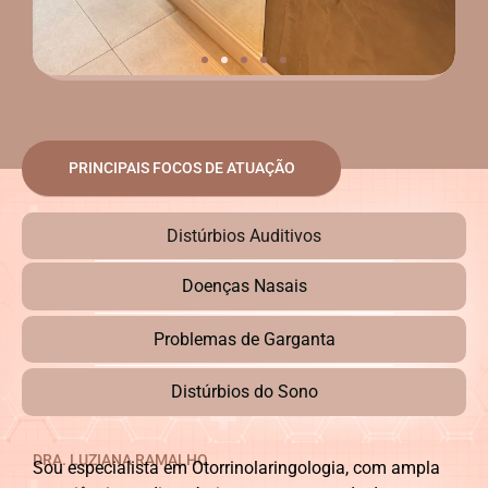
PRINCIPAIS FOCOS DE ATUAÇÃO
Distúrbios Auditivos
Doenças Nasais
Problemas de Garganta
Distúrbios do Sono
DRA. LUZIANA RAMALHO
Sou especialista em Otorrinolaringologia, com ampla