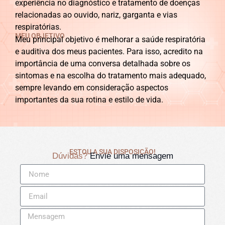
experiência no diagnóstico e tratamento de doenças
relacionadas ao ouvido, nariz, garganta e vias
respiratórias.
MEU OBJETIVO
Meu principal objetivo é melhorar a saúde respiratória
e auditiva dos meus pacientes. Para isso, acredito na
importância de uma conversa detalhada sobre os
sintomas e na escolha do tratamento mais adequado,
sempre levando em consideração aspectos
importantes da sua rotina e estilo de vida.
ESTOU A SUA DISPOSIÇÃO!
Dúvidas?
Envie uma mensagem