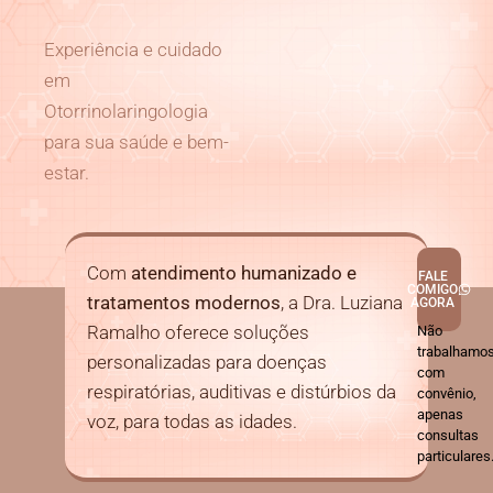
Experiência e cuidado
em
Otorrinolaringologia
para sua saúde e bem-
estar.
Com
atendimento humanizado e
FALE
COMIGO
tratamentos modernos
, a Dra. Luziana
AGORA
Ramalho oferece soluções
Não
trabalhamo
personalizadas para doenças
com
respiratórias, auditivas e distúrbios da
convênio,
apenas
voz, para todas as idades.
consultas
particulares