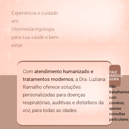
Experiência e cuidado
em
Otorrinolaringologia
para sua saúde e bem-
estar.
Com
atendimento humanizado e
FALE
COMIGO
tratamentos modernos
, a Dra. Luziana
AGORA
Ramalho oferece soluções
Não
trabalhamo
personalizadas para doenças
com
respiratórias, auditivas e distúrbios da
convênio,
apenas
voz, para todas as idades.
consultas
particulares