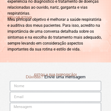
experiência no diagnóstico e tratamento de doenças
relacionadas ao ouvido, nariz, garganta e vias
respiratórias.
MEU OBJETIVO
Meu principal objetivo é melhorar a saúde respiratória
e auditiva dos meus pacientes. Para isso, acredito na
importância de uma conversa detalhada sobre os
sintomas e na escolha do tratamento mais adequado,
sempre levando em consideração aspectos
importantes da sua rotina e estilo de vida.
ESTOU A SUA DISPOSIÇÃO!
Dúvidas?
Envie uma mensagem