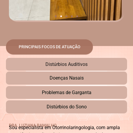
PRINCIPAIS FOCOS DE ATUAÇÃO
Distúrbios Auditivos
Doenças Nasais
Problemas de Garganta
Distúrbios do Sono
DRA. LUZIANA RAMALHO
Sou especialista em Otorrinolaringologia, com ampla