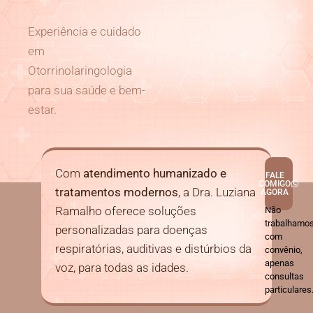
Experiência e cuidado
em
Otorrinolaringologia
para sua saúde e bem-
estar.
Com
atendimento humanizado e
FALE
COMIGO
tratamentos modernos
, a Dra. Luziana
AGORA
Ramalho oferece soluções
Não
trabalhamo
personalizadas para doenças
com
respiratórias, auditivas e distúrbios da
convênio,
apenas
voz, para todas as idades.
consultas
particulares