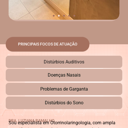
PRINCIPAIS FOCOS DE ATUAÇÃO
Distúrbios Auditivos
Doenças Nasais
Problemas de Garganta
Distúrbios do Sono
DRA. LUZIANA RAMALHO
Sou especialista em Otorrinolaringologia, com ampla