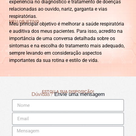
experiência no diagnóstico e tratamento de doenças
relacionadas ao ouvido, nariz, garganta e vias
respiratórias.
MEU OBJETIVO
Meu principal objetivo é melhorar a saúde respiratória
e auditiva dos meus pacientes. Para isso, acredito na
importância de uma conversa detalhada sobre os
sintomas e na escolha do tratamento mais adequado,
sempre levando em consideração aspectos
importantes da sua rotina e estilo de vida.
ESTOU A SUA DISPOSIÇÃO!
Dúvidas?
Envie uma mensagem