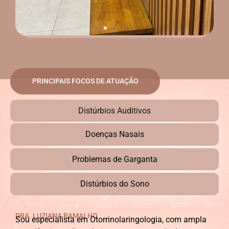
PRINCIPAIS FOCOS DE ATUAÇÃO
Distúrbios Auditivos
Doenças Nasais
Problemas de Garganta
Distúrbios do Sono
DRA. LUZIANA RAMALHO
Sou especialista em Otorrinolaringologia, com ampla