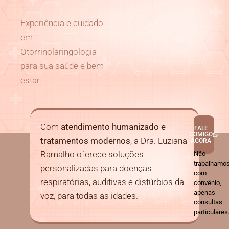
Experiência e cuidado
em
Otorrinolaringologia
para sua saúde e bem-
estar.
Com
atendimento humanizado e
FALE
COMIGO
tratamentos modernos
, a Dra. Luziana
AGORA
Ramalho oferece soluções
Não
trabalhamo
personalizadas para doenças
com
respiratórias, auditivas e distúrbios da
convênio,
apenas
voz, para todas as idades.
consultas
particulares