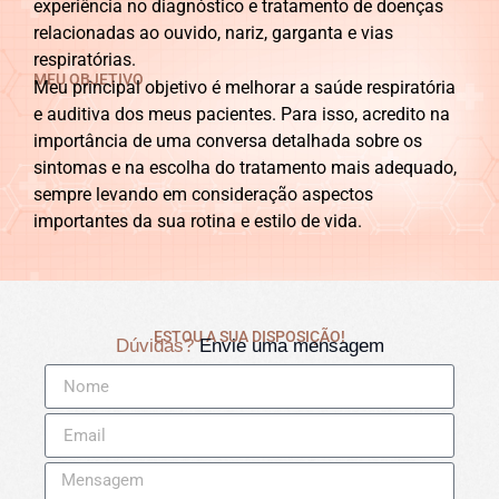
experiência no diagnóstico e tratamento de doenças
relacionadas ao ouvido, nariz, garganta e vias
respiratórias.
MEU OBJETIVO
Meu principal objetivo é melhorar a saúde respiratória
e auditiva dos meus pacientes. Para isso, acredito na
importância de uma conversa detalhada sobre os
sintomas e na escolha do tratamento mais adequado,
sempre levando em consideração aspectos
importantes da sua rotina e estilo de vida.
ESTOU A SUA DISPOSIÇÃO!
Dúvidas?
Envie uma mensagem