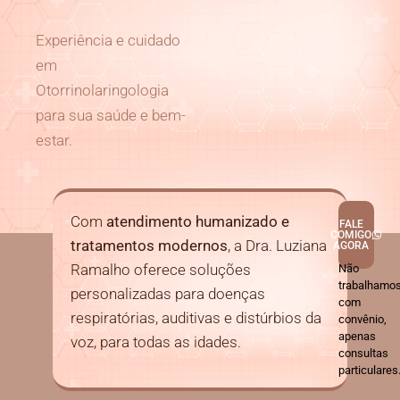
Experiência e cuidado
em
Otorrinolaringologia
para sua saúde e bem-
estar.
Com
atendimento humanizado e
FALE
COMIGO
tratamentos modernos
, a Dra. Luziana
AGORA
Ramalho oferece soluções
Não
trabalhamo
personalizadas para doenças
com
respiratórias, auditivas e distúrbios da
convênio,
apenas
voz, para todas as idades.
consultas
particulares