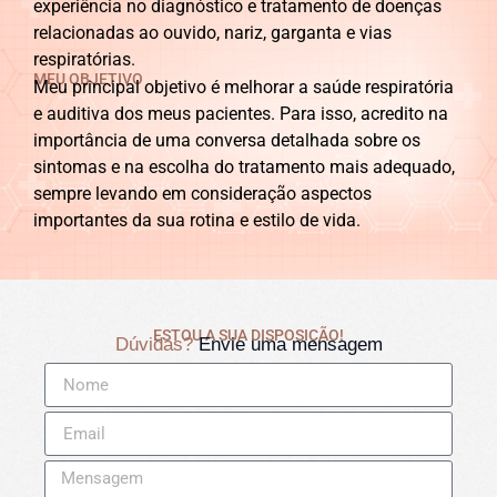
experiência no diagnóstico e tratamento de doenças
relacionadas ao ouvido, nariz, garganta e vias
respiratórias.
MEU OBJETIVO
Meu principal objetivo é melhorar a saúde respiratória
e auditiva dos meus pacientes. Para isso, acredito na
importância de uma conversa detalhada sobre os
sintomas e na escolha do tratamento mais adequado,
sempre levando em consideração aspectos
importantes da sua rotina e estilo de vida.
ESTOU A SUA DISPOSIÇÃO!
Dúvidas?
Envie uma mensagem