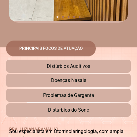
PRINCIPAIS FOCOS DE ATUAÇÃO
Distúrbios Auditivos
Doenças Nasais
Problemas de Garganta
Distúrbios do Sono
DRA. LUZIANA RAMALHO
Sou especialista em Otorrinolaringologia, com ampla