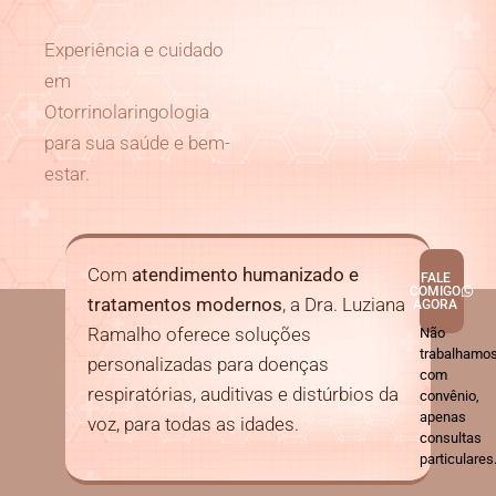
Experiência e cuidado
em
Otorrinolaringologia
para sua saúde e bem-
estar.
Com
atendimento humanizado e
FALE
COMIGO
tratamentos modernos
, a Dra. Luziana
AGORA
Ramalho oferece soluções
Não
trabalhamo
personalizadas para doenças
com
respiratórias, auditivas e distúrbios da
convênio,
apenas
voz, para todas as idades.
consultas
particulares