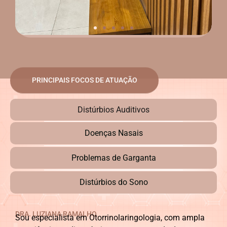
PRINCIPAIS FOCOS DE ATUAÇÃO
Distúrbios Auditivos
Doenças Nasais
Problemas de Garganta
Distúrbios do Sono
DRA. LUZIANA RAMALHO
Sou especialista em Otorrinolaringologia, com ampla