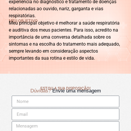
experiência no diagnóstico e tratamento de doenças
relacionadas ao ouvido, nariz, garganta e vias
respiratórias.
MEU OBJETIVO
Meu principal objetivo é melhorar a saúde respiratória
e auditiva dos meus pacientes. Para isso, acredito na
importância de uma conversa detalhada sobre os
sintomas e na escolha do tratamento mais adequado,
sempre levando em consideração aspectos
importantes da sua rotina e estilo de vida.
ESTOU A SUA DISPOSIÇÃO!
Dúvidas?
Envie uma mensagem