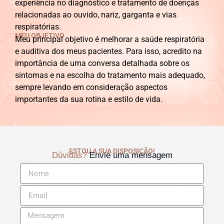
experiência no diagnóstico e tratamento de doenças
relacionadas ao ouvido, nariz, garganta e vias
respiratórias.
MEU OBJETIVO
Meu principal objetivo é melhorar a saúde respiratória
e auditiva dos meus pacientes. Para isso, acredito na
importância de uma conversa detalhada sobre os
sintomas e na escolha do tratamento mais adequado,
sempre levando em consideração aspectos
importantes da sua rotina e estilo de vida.
ESTOU A SUA DISPOSIÇÃO!
Dúvidas?
Envie uma mensagem