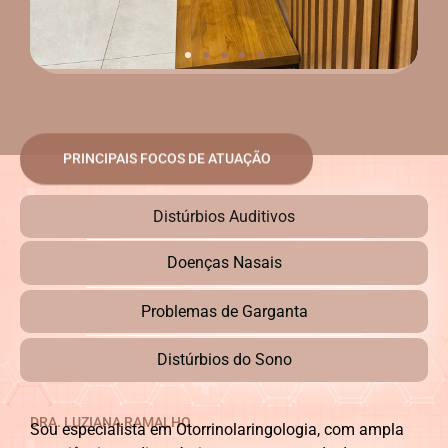
PRINCIPAIS FOCOS DE ATUAÇÃO
Distúrbios Auditivos
Doenças Nasais
Problemas de Garganta
Distúrbios do Sono
DRA. LUZIANA RAMALHO
Sou especialista em Otorrinolaringologia, com ampla