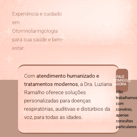
Experiência e cuidado
em
Otorrinolaringologia
para sua saúde e bem-
estar.
Com
atendimento humanizado e
FALE
COMIGO
tratamentos modernos
, a Dra. Luziana
AGORA
Ramalho oferece soluções
Não
trabalhamo
personalizadas para doenças
com
respiratórias, auditivas e distúrbios da
convênio,
apenas
voz, para todas as idades.
consultas
particulares