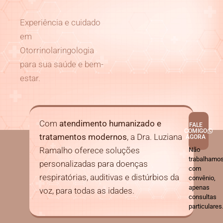
Experiência e cuidado
em
Otorrinolaringologia
para sua saúde e bem-
estar.
Com
atendimento humanizado e
FALE
COMIGO
tratamentos modernos
, a Dra. Luziana
AGORA
Ramalho oferece soluções
Não
trabalhamo
personalizadas para doenças
com
respiratórias, auditivas e distúrbios da
convênio,
apenas
voz, para todas as idades.
consultas
particulares