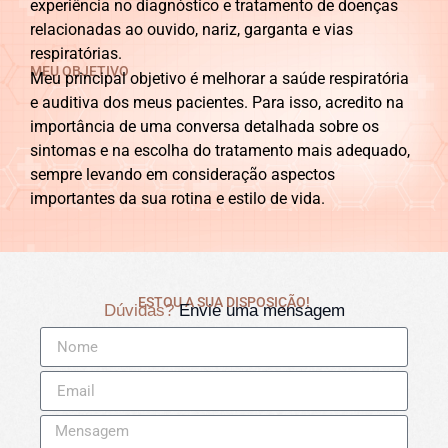
experiência no diagnóstico e tratamento de doenças
relacionadas ao ouvido, nariz, garganta e vias
respiratórias.
MEU OBJETIVO
Meu principal objetivo é melhorar a saúde respiratória
e auditiva dos meus pacientes. Para isso, acredito na
importância de uma conversa detalhada sobre os
sintomas e na escolha do tratamento mais adequado,
sempre levando em consideração aspectos
importantes da sua rotina e estilo de vida.
ESTOU A SUA DISPOSIÇÃO!
Dúvidas?
Envie uma mensagem