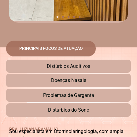
PRINCIPAIS FOCOS DE ATUAÇÃO
Distúrbios Auditivos
Doenças Nasais
Problemas de Garganta
Distúrbios do Sono
DRA. LUZIANA RAMALHO
Sou especialista em Otorrinolaringologia, com ampla