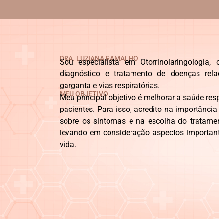
DRA. LUZIANA RAMALHO
Sou especialista em Otorrinolaringologia
diagnóstico e tratamento de doenças rela
garganta e vias respiratórias.
MEU OBJETIVO
Meu principal objetivo é melhorar a saúde res
pacientes. Para isso, acredito na importânci
sobre os sintomas e na escolha do tratam
levando em consideração aspectos importante
vida.