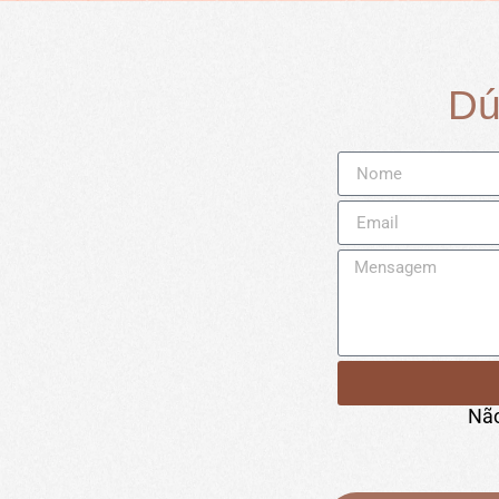
Dú
Não