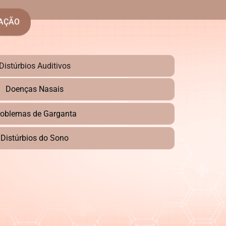
UAÇÃO
Distúrbios Auditivos
Doenças Nasais
roblemas de Garganta
Distúrbios do Sono