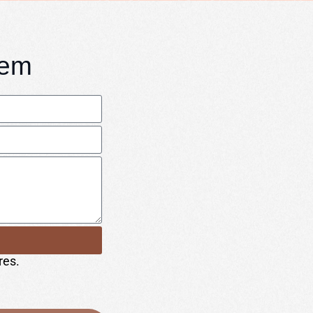
gem
res.