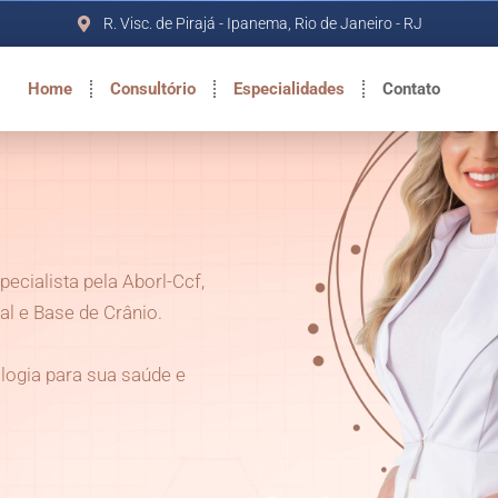
R. Visc. de Pirajá - Ipanema, Rio de Janeiro - RJ
Home
Consultório
Especialidades
Contato
specialista pela Aborl-Ccf,
l e Base de Crânio.
logia para sua saúde e