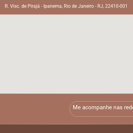
R. Visc. de Pirajá - Ipanema, Rio de Janeiro - RJ, 22410-001
Me acompanhe nas red