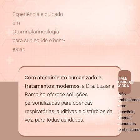
Experiência e cuidado
em
Otorrinolaringologia
para sua saúde e bem-
estar.
Com
atendimento humanizado e
FALE
COMIGO
tratamentos modernos
, a Dra. Luziana
AGORA
Ramalho oferece soluções
Não
trabalhamo
personalizadas para doenças
com
respiratórias, auditivas e distúrbios da
convênio,
apenas
voz, para todas as idades.
consultas
particulares