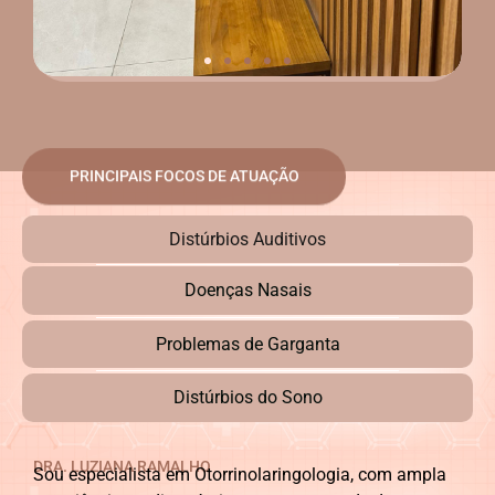
PRINCIPAIS FOCOS DE ATUAÇÃO
Distúrbios Auditivos
Doenças Nasais
Problemas de Garganta
Distúrbios do Sono
DRA. LUZIANA RAMALHO
Sou especialista em Otorrinolaringologia, com ampla