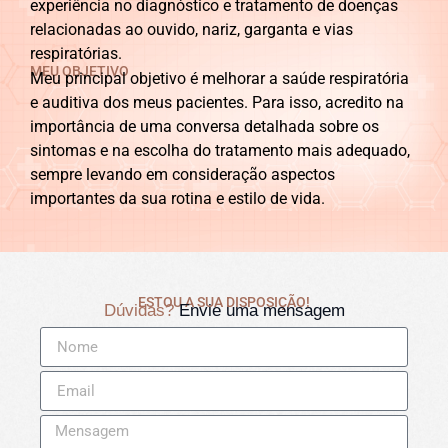
experiência no diagnóstico e tratamento de doenças
relacionadas ao ouvido, nariz, garganta e vias
respiratórias.
MEU OBJETIVO
Meu principal objetivo é melhorar a saúde respiratória
e auditiva dos meus pacientes. Para isso, acredito na
importância de uma conversa detalhada sobre os
sintomas e na escolha do tratamento mais adequado,
sempre levando em consideração aspectos
importantes da sua rotina e estilo de vida.
ESTOU A SUA DISPOSIÇÃO!
Dúvidas?
Envie uma mensagem