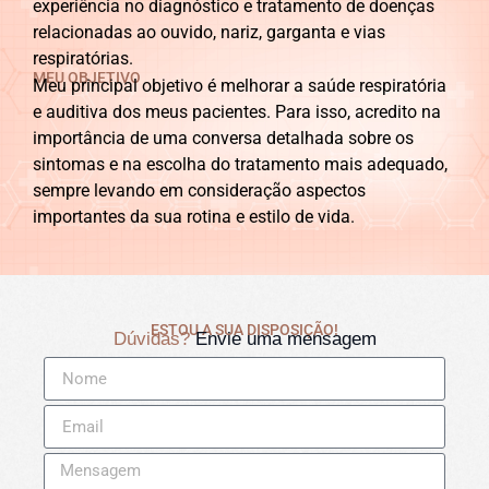
experiência no diagnóstico e tratamento de doenças
relacionadas ao ouvido, nariz, garganta e vias
respiratórias.
MEU OBJETIVO
Meu principal objetivo é melhorar a saúde respiratória
e auditiva dos meus pacientes. Para isso, acredito na
importância de uma conversa detalhada sobre os
sintomas e na escolha do tratamento mais adequado,
sempre levando em consideração aspectos
importantes da sua rotina e estilo de vida.
ESTOU A SUA DISPOSIÇÃO!
Dúvidas?
Envie uma mensagem