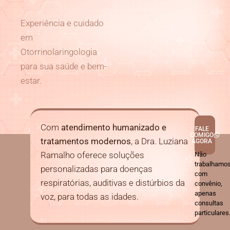
Experiência e cuidado
em
Otorrinolaringologia
para sua saúde e bem-
estar.
Com
atendimento humanizado e
FALE
COMIGO
tratamentos modernos
, a Dra. Luziana
AGORA
Ramalho oferece soluções
Não
trabalhamo
personalizadas para doenças
com
respiratórias, auditivas e distúrbios da
convênio,
apenas
voz, para todas as idades.
consultas
particulares