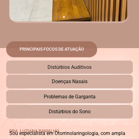
PRINCIPAIS FOCOS DE ATUAÇÃO
Distúrbios Auditivos
Doenças Nasais
Problemas de Garganta
Distúrbios do Sono
DRA. LUZIANA RAMALHO
Sou especialista em Otorrinolaringologia, com ampla