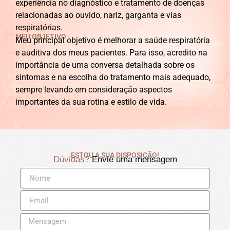
experiência no diagnóstico e tratamento de doenças
relacionadas ao ouvido, nariz, garganta e vias
respiratórias.
MEU OBJETIVO
Meu principal objetivo é melhorar a saúde respiratória
e auditiva dos meus pacientes. Para isso, acredito na
importância de uma conversa detalhada sobre os
sintomas e na escolha do tratamento mais adequado,
sempre levando em consideração aspectos
importantes da sua rotina e estilo de vida.
ESTOU A SUA DISPOSIÇÃO!
Dúvidas?
Envie uma mensagem