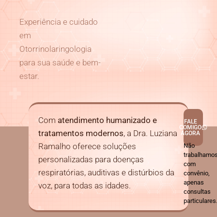
Experiência e cuidado
em
Otorrinolaringologia
para sua saúde e bem-
estar.
Com
atendimento humanizado e
FALE
COMIGO
tratamentos modernos
, a Dra. Luziana
AGORA
Ramalho oferece soluções
Não
trabalhamo
personalizadas para doenças
com
respiratórias, auditivas e distúrbios da
convênio,
apenas
voz, para todas as idades.
consultas
particulares