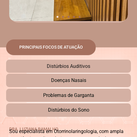
PRINCIPAIS FOCOS DE ATUAÇÃO
Distúrbios Auditivos
Doenças Nasais
Problemas de Garganta
Distúrbios do Sono
DRA. LUZIANA RAMALHO
Sou especialista em Otorrinolaringologia, com ampla