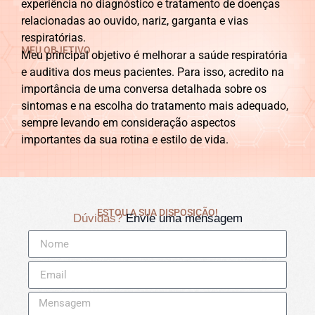
experiência no diagnóstico e tratamento de doenças
relacionadas ao ouvido, nariz, garganta e vias
respiratórias.
MEU OBJETIVO
Meu principal objetivo é melhorar a saúde respiratória
e auditiva dos meus pacientes. Para isso, acredito na
importância de uma conversa detalhada sobre os
sintomas e na escolha do tratamento mais adequado,
sempre levando em consideração aspectos
importantes da sua rotina e estilo de vida.
ESTOU A SUA DISPOSIÇÃO!
Dúvidas?
Envie uma mensagem