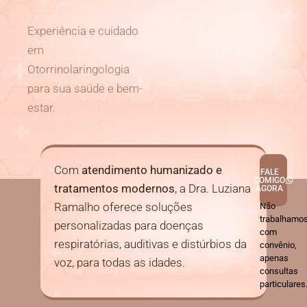
Experiência e cuidado
em
Otorrinolaringologia
para sua saúde e bem-
estar.
Com
atendimento humanizado e
FALE
COMIGO
tratamentos modernos
, a Dra. Luziana
AGORA
Ramalho oferece soluções
Não
trabalhamo
personalizadas para doenças
com
respiratórias, auditivas e distúrbios da
convênio,
apenas
voz, para todas as idades.
consultas
particulares