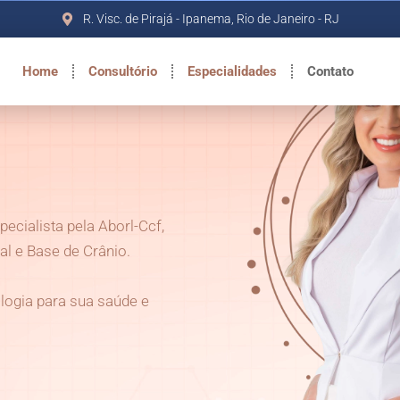
R. Visc. de Pirajá - Ipanema, Rio de Janeiro - RJ
Home
Consultório
Especialidades
Contato
specialista pela Aborl-Ccf,
l e Base de Crânio.
logia para sua saúde e