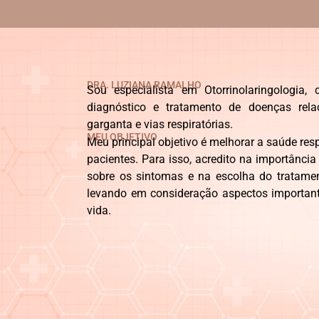
DRA. LUZIANA RAMALHO
Sou especialista em Otorrinolaringologia
diagnóstico e tratamento de doenças rela
garganta e vias respiratórias.
MEU OBJETIVO
Meu principal objetivo é melhorar a saúde res
pacientes. Para isso, acredito na importânci
sobre os sintomas e na escolha do tratam
levando em consideração aspectos importante
vida.