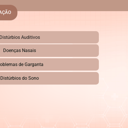
UAÇÃO
Distúrbios Auditivos
Doenças Nasais
roblemas de Garganta
Distúrbios do Sono