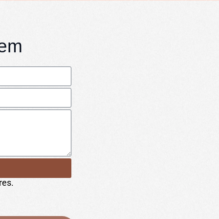
gem
res.