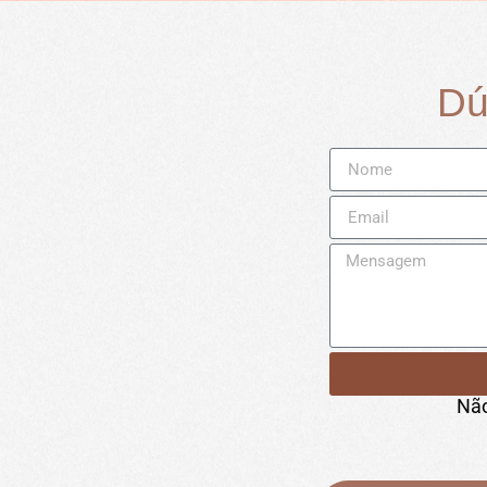
Dú
Não