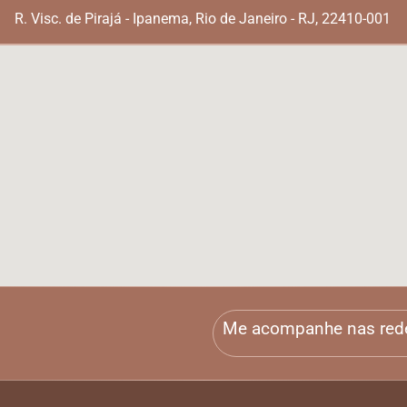
R. Visc. de Pirajá - Ipanema, Rio de Janeiro - RJ, 22410-001
Me acompanhe nas red