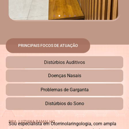
PRINCIPAIS FOCOS DE ATUAÇÃO
Distúrbios Auditivos
Doenças Nasais
Problemas de Garganta
Distúrbios do Sono
DRA. LUZIANA RAMALHO
Sou especialista em Otorrinolaringologia, com ampla