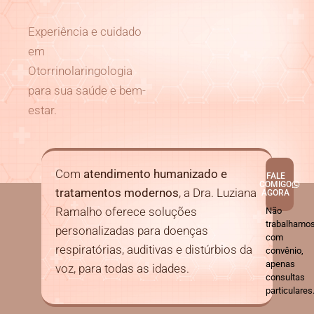
Experiência e cuidado
em
Otorrinolaringologia
para sua saúde e bem-
estar.
Com
atendimento humanizado e
FALE
COMIGO
tratamentos modernos
, a Dra. Luziana
AGORA
Ramalho oferece soluções
Não
trabalhamo
personalizadas para doenças
com
respiratórias, auditivas e distúrbios da
convênio,
apenas
voz, para todas as idades.
consultas
particulares