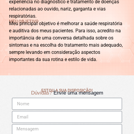
experiência no diagnóstico e tratamento de doenças
relacionadas ao ouvido, nariz, garganta e vias
respiratórias.
MEU OBJETIVO
Meu principal objetivo é melhorar a saúde respiratória
e auditiva dos meus pacientes. Para isso, acredito na
importância de uma conversa detalhada sobre os
sintomas e na escolha do tratamento mais adequado,
sempre levando em consideração aspectos
importantes da sua rotina e estilo de vida.
ESTOU A SUA DISPOSIÇÃO!
Dúvidas?
Envie uma mensagem