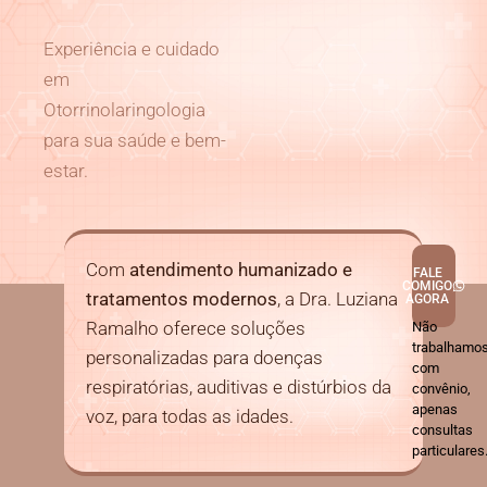
Experiência e cuidado
em
Otorrinolaringologia
para sua saúde e bem-
estar.
Com
atendimento humanizado e
FALE
COMIGO
tratamentos modernos
, a Dra. Luziana
AGORA
Ramalho oferece soluções
Não
trabalhamo
personalizadas para doenças
com
respiratórias, auditivas e distúrbios da
convênio,
apenas
voz, para todas as idades.
consultas
particulares