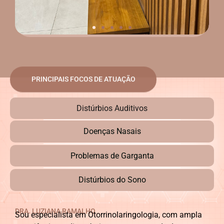
PRINCIPAIS FOCOS DE ATUAÇÃO
Distúrbios Auditivos
Doenças Nasais
Problemas de Garganta
Distúrbios do Sono
DRA. LUZIANA RAMALHO
Sou especialista em Otorrinolaringologia, com ampla