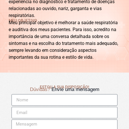
experiência no diagnóstico e tratamento de doenças
relacionadas ao ouvido, nariz, garganta e vias
respiratórias.
MEU OBJETIVO
Meu principal objetivo é melhorar a saúde respiratória
e auditiva dos meus pacientes. Para isso, acredito na
importância de uma conversa detalhada sobre os
sintomas e na escolha do tratamento mais adequado,
sempre levando em consideração aspectos
importantes da sua rotina e estilo de vida.
ESTOU A SUA DISPOSIÇÃO!
Dúvidas?
Envie uma mensagem