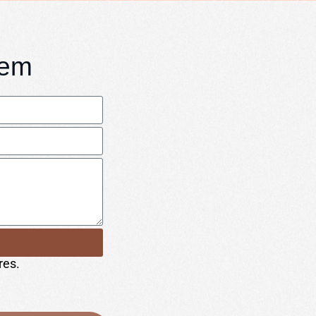
gem
res.