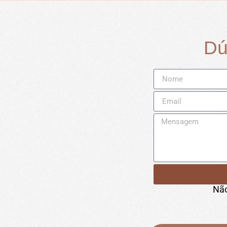
Dú
Não