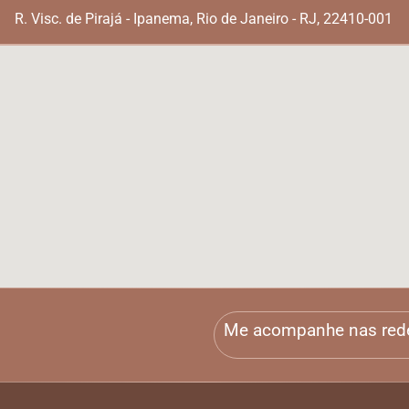
R. Visc. de Pirajá - Ipanema, Rio de Janeiro - RJ, 22410-001
Me acompanhe nas red