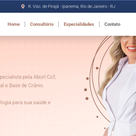
R. Visc. de Pirajá - Ipanema, Rio de Janeiro - RJ
Home
Consultório
Especialidades
Contato
specialista pela Aborl-Ccf,
l e Base de Crânio.
logia para sua saúde e