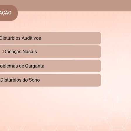
UAÇÃO
Distúrbios Auditivos
Doenças Nasais
roblemas de Garganta
Distúrbios do Sono