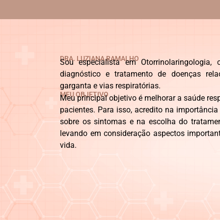
DRA. LUZIANA RAMALHO
Sou especialista em Otorrinolaringologia
diagnóstico e tratamento de doenças rela
garganta e vias respiratórias.
MEU OBJETIVO
Meu principal objetivo é melhorar a saúde res
pacientes. Para isso, acredito na importânci
sobre os sintomas e na escolha do tratam
levando em consideração aspectos importante
vida.