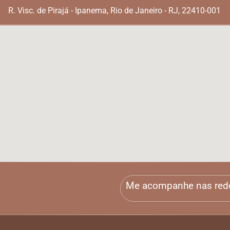
R. Visc. de Pirajá - Ipanema, Rio de Janeiro - RJ, 22410-001
Me acompanhe nas red