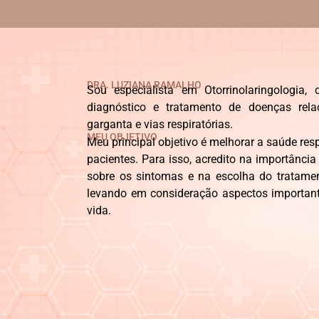
DRA. LUZIANA RAMALHO
Sou especialista em Otorrinolaringologia
diagnóstico e tratamento de doenças rela
garganta e vias respiratórias.
MEU OBJETIVO
Meu principal objetivo é melhorar a saúde res
pacientes. Para isso, acredito na importânci
sobre os sintomas e na escolha do tratam
levando em consideração aspectos importante
vida.