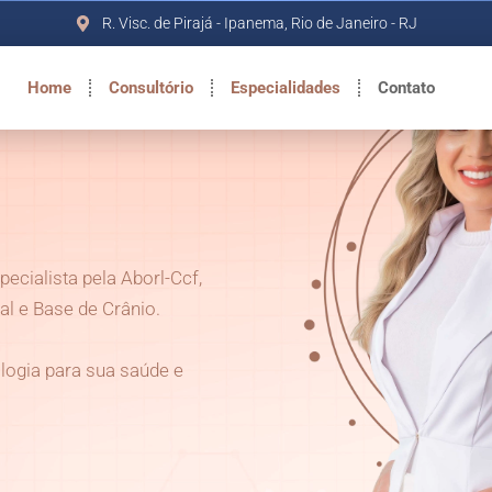
R. Visc. de Pirajá - Ipanema, Rio de Janeiro - RJ
Home
Consultório
Especialidades
Contato
specialista pela Aborl-Ccf,
l e Base de Crânio.
logia para sua saúde e