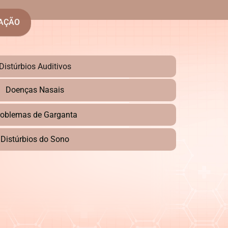
UAÇÃO
Distúrbios Auditivos
Doenças Nasais
roblemas de Garganta
Distúrbios do Sono