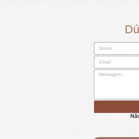
Dú
Não