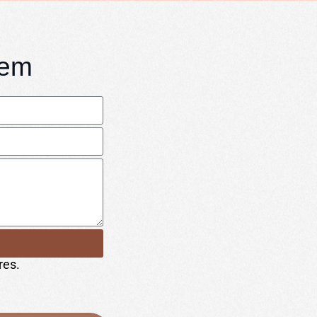
gem
res.