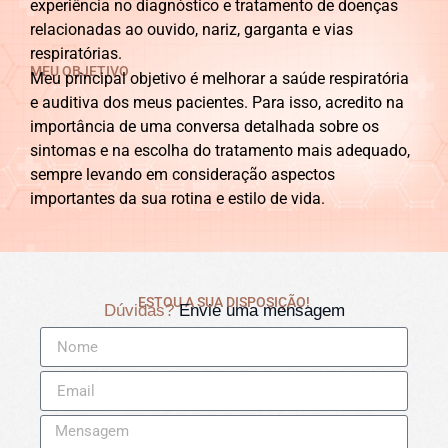
experiência no diagnóstico e tratamento de doenças
relacionadas ao ouvido, nariz, garganta e vias
respiratórias.
MEU OBJETIVO
Meu principal objetivo é melhorar a saúde respiratória
e auditiva dos meus pacientes. Para isso, acredito na
importância de uma conversa detalhada sobre os
sintomas e na escolha do tratamento mais adequado,
sempre levando em consideração aspectos
importantes da sua rotina e estilo de vida.
ESTOU A SUA DISPOSIÇÃO!
Dúvidas?
Envie uma mensagem