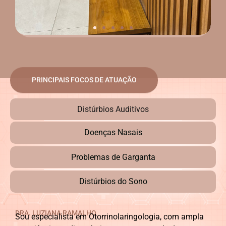
PRINCIPAIS FOCOS DE ATUAÇÃO
Distúrbios Auditivos
Doenças Nasais
Problemas de Garganta
Distúrbios do Sono
DRA. LUZIANA RAMALHO
Sou especialista em Otorrinolaringologia, com ampla