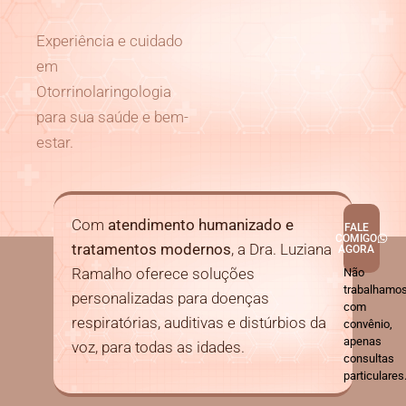
Experiência e cuidado
em
Otorrinolaringologia
para sua saúde e bem-
estar.
Com
atendimento humanizado e
FALE
COMIGO
tratamentos modernos
, a Dra. Luziana
AGORA
Ramalho oferece soluções
Não
trabalhamo
personalizadas para doenças
com
respiratórias, auditivas e distúrbios da
convênio,
apenas
voz, para todas as idades.
consultas
particulares