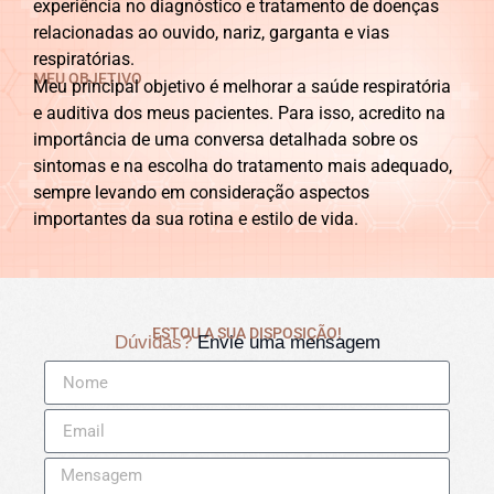
experiência no diagnóstico e tratamento de doenças
relacionadas ao ouvido, nariz, garganta e vias
respiratórias.
MEU OBJETIVO
Meu principal objetivo é melhorar a saúde respiratória
e auditiva dos meus pacientes. Para isso, acredito na
importância de uma conversa detalhada sobre os
sintomas e na escolha do tratamento mais adequado,
sempre levando em consideração aspectos
importantes da sua rotina e estilo de vida.
ESTOU A SUA DISPOSIÇÃO!
Dúvidas?
Envie uma mensagem