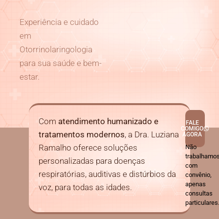
Experiência e cuidado
em
Otorrinolaringologia
para sua saúde e bem-
estar.
Com
atendimento humanizado e
FALE
COMIGO
tratamentos modernos
, a Dra. Luziana
AGORA
Ramalho oferece soluções
Não
trabalhamo
personalizadas para doenças
com
respiratórias, auditivas e distúrbios da
convênio,
apenas
voz, para todas as idades.
consultas
particulares