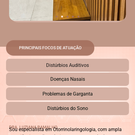
PRINCIPAIS FOCOS DE ATUAÇÃO
Distúrbios Auditivos
Doenças Nasais
Problemas de Garganta
Distúrbios do Sono
DRA. LUZIANA RAMALHO
Sou especialista em Otorrinolaringologia, com ampla