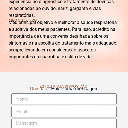
experiência no diagnóstico e tratamento de doenças
relacionadas ao ouvido, nariz, garganta e vias
respiratórias.
MEU OBJETIVO
Meu principal objetivo é melhorar a saúde respiratória
e auditiva dos meus pacientes. Para isso, acredito na
importância de uma conversa detalhada sobre os
sintomas e na escolha do tratamento mais adequado,
sempre levando em consideração aspectos
importantes da sua rotina e estilo de vida.
ESTOU A SUA DISPOSIÇÃO!
Dúvidas?
Envie uma mensagem