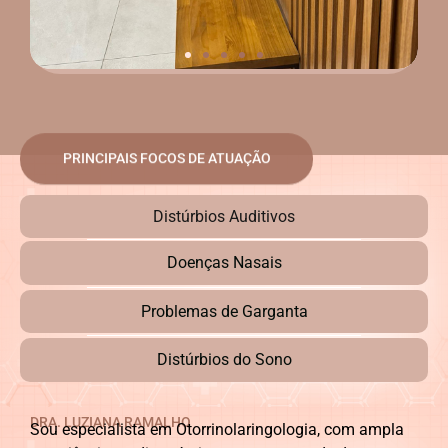
PRINCIPAIS FOCOS DE ATUAÇÃO
Distúrbios Auditivos
Doenças Nasais
Problemas de Garganta
Distúrbios do Sono
DRA. LUZIANA RAMALHO
Sou especialista em Otorrinolaringologia, com ampla