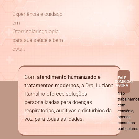
Experiência e cuidado
em
Otorrinolaringologia
para sua saúde e bem-
estar.
Com
atendimento humanizado e
FALE
COMIGO
tratamentos modernos
, a Dra. Luziana
AGORA
Ramalho oferece soluções
Não
trabalhamo
personalizadas para doenças
com
respiratórias, auditivas e distúrbios da
convênio,
apenas
voz, para todas as idades.
consultas
particulares