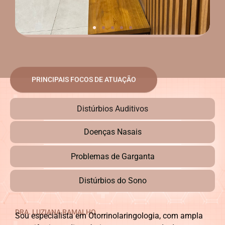
PRINCIPAIS FOCOS DE ATUAÇÃO
Distúrbios Auditivos
Doenças Nasais
Problemas de Garganta
Distúrbios do Sono
DRA. LUZIANA RAMALHO
Sou especialista em Otorrinolaringologia, com ampla