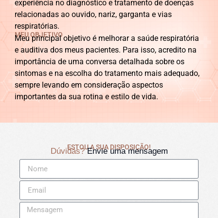
experiência no diagnóstico e tratamento de doenças
relacionadas ao ouvido, nariz, garganta e vias
respiratórias.
MEU OBJETIVO
Meu principal objetivo é melhorar a saúde respiratória
e auditiva dos meus pacientes. Para isso, acredito na
importância de uma conversa detalhada sobre os
sintomas e na escolha do tratamento mais adequado,
sempre levando em consideração aspectos
importantes da sua rotina e estilo de vida.
ESTOU A SUA DISPOSIÇÃO!
Dúvidas?
Envie uma mensagem