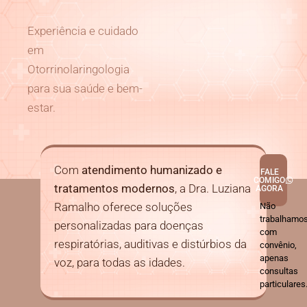
Experiência e cuidado
em
Otorrinolaringologia
para sua saúde e bem-
estar.
Com
atendimento humanizado e
FALE
COMIGO
tratamentos modernos
, a Dra. Luziana
AGORA
Ramalho oferece soluções
Não
trabalhamo
personalizadas para doenças
com
respiratórias, auditivas e distúrbios da
convênio,
apenas
voz, para todas as idades.
consultas
particulares