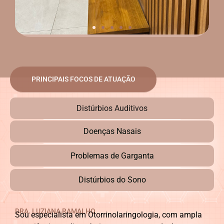
PRINCIPAIS FOCOS DE ATUAÇÃO
Distúrbios Auditivos
Doenças Nasais
Problemas de Garganta
Distúrbios do Sono
DRA. LUZIANA RAMALHO
Sou especialista em Otorrinolaringologia, com ampla