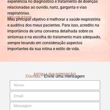
experiência no diagnóstico e tratamento de doenças
relacionadas ao ouvido, nariz, garganta e vias
respiratórias.
MEU OBJETIVO
Meu principal objetivo é melhorar a saúde respiratória
e auditiva dos meus pacientes. Para isso, acredito na
importância de uma conversa detalhada sobre os
sintomas e na escolha do tratamento mais adequado,
sempre levando em consideração aspectos
importantes da sua rotina e estilo de vida.
ESTOU A SUA DISPOSIÇÃO!
Dúvidas?
Envie uma mensagem