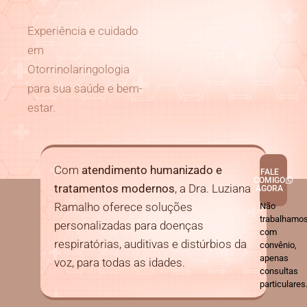
Experiência e cuidado
em
Otorrinolaringologia
para sua saúde e bem-
estar.
Com
atendimento humanizado e
FALE
COMIGO
tratamentos modernos
, a Dra. Luziana
AGORA
Ramalho oferece soluções
Não
trabalhamo
personalizadas para doenças
com
respiratórias, auditivas e distúrbios da
convênio,
apenas
voz, para todas as idades.
consultas
particulares