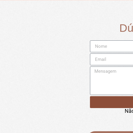
Dú
Não