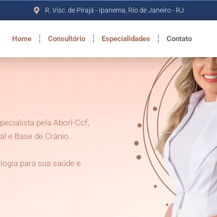
R. Visc. de Pirajá - Ipanema, Rio de Janeiro - RJ
Home
Consultório
Especialidades
Contato
specialista pela Aborl-Ccf,
l e Base de Crânio.
logia para sua saúde e