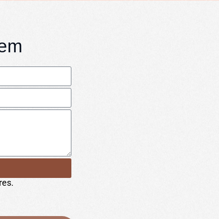
gem
res.