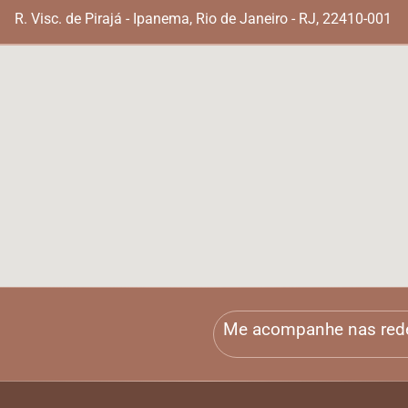
R. Visc. de Pirajá - Ipanema, Rio de Janeiro - RJ, 22410-001
Me acompanhe nas red