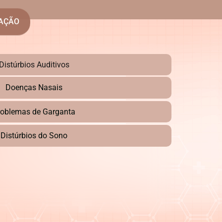
UAÇÃO
Distúrbios Auditivos
Doenças Nasais
roblemas de Garganta
Distúrbios do Sono