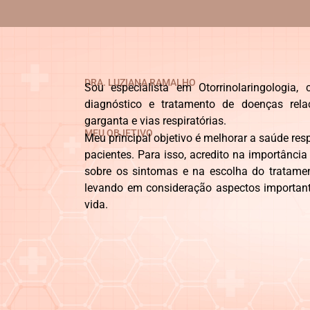
DRA. LUZIANA RAMALHO
Sou especialista em Otorrinolaringologia
diagnóstico e tratamento de doenças rela
garganta e vias respiratórias.
MEU OBJETIVO
Meu principal objetivo é melhorar a saúde res
pacientes. Para isso, acredito na importânci
sobre os sintomas e na escolha do tratam
levando em consideração aspectos importante
vida.