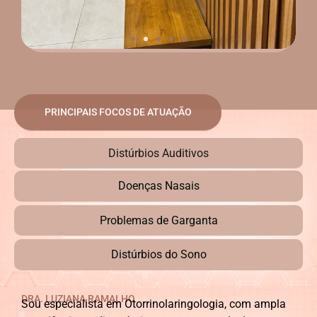
PRINCIPAIS FOCOS DE ATUAÇÃO
Distúrbios Auditivos
Doenças Nasais
Problemas de Garganta
Distúrbios do Sono
DRA. LUZIANA RAMALHO
Sou especialista em Otorrinolaringologia, com ampla