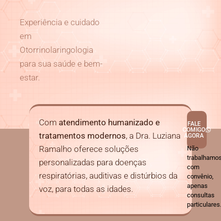
Experiência e cuidado
em
Otorrinolaringologia
para sua saúde e bem-
estar.
Com
atendimento humanizado e
FALE
COMIGO
tratamentos modernos
, a Dra. Luziana
AGORA
Ramalho oferece soluções
Não
trabalhamo
personalizadas para doenças
com
respiratórias, auditivas e distúrbios da
convênio,
apenas
voz, para todas as idades.
consultas
particulares