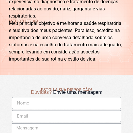
experiência no diagnóstico e tratamento de doenças
relacionadas ao ouvido, nariz, garganta e vias
respiratórias.
MEU OBJETIVO
Meu principal objetivo é melhorar a saúde respiratória
e auditiva dos meus pacientes. Para isso, acredito na
importância de uma conversa detalhada sobre os
sintomas e na escolha do tratamento mais adequado,
sempre levando em consideração aspectos
importantes da sua rotina e estilo de vida.
ESTOU A SUA DISPOSIÇÃO!
Dúvidas?
Envie uma mensagem