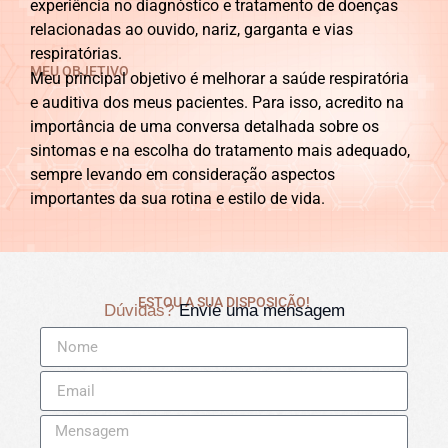
experiência no diagnóstico e tratamento de doenças
relacionadas ao ouvido, nariz, garganta e vias
respiratórias.
MEU OBJETIVO
Meu principal objetivo é melhorar a saúde respiratória
e auditiva dos meus pacientes. Para isso, acredito na
importância de uma conversa detalhada sobre os
sintomas e na escolha do tratamento mais adequado,
sempre levando em consideração aspectos
importantes da sua rotina e estilo de vida.
ESTOU A SUA DISPOSIÇÃO!
Dúvidas?
Envie uma mensagem