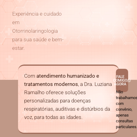
Experiência e cuidado
em
Otorrinolaringologia
para sua saúde e bem-
estar.
Com
atendimento humanizado e
FALE
COMIGO
tratamentos modernos
, a Dra. Luziana
AGORA
Ramalho oferece soluções
Não
trabalhamo
personalizadas para doenças
com
respiratórias, auditivas e distúrbios da
convênio,
apenas
voz, para todas as idades.
consultas
particulares