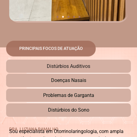
PRINCIPAIS FOCOS DE ATUAÇÃO
Distúrbios Auditivos
Doenças Nasais
Problemas de Garganta
Distúrbios do Sono
DRA. LUZIANA RAMALHO
Sou especialista em Otorrinolaringologia, com ampla